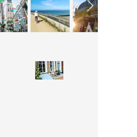
L’enregistrement sans contact est
rapide et facile. Vous pouvez ainsi
choisir votre heure d’arrivée. Vous
pouvez laisser vos bagages chez nous
avant votre arrivée ou après votre
départ.