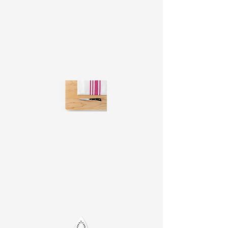
Le hall de l'immeuble est adapté au
stationnement des vélos, des
poussettes et des fauteuils roulants.
Deux vélos Veloretti sont mis
gratuitement à la disposition des
clients. Ils ne peuvent être réservés.
La cuisine est entièrement équipée avec
un four micro-ondes combiné, un lave-
vaisselle, une bouilloire et une machine
à café Nespresso. Sel, poivre, huile, café
et thé sont fournis gratuitement.