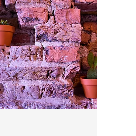
avis
Un accueil très chaleureux. C'est ainsi
que commence le séjour. La décoration
surprend agréablement par son style,
sa qualité et ses couleurs. Et quelle
propreté dans la salle de bain, la
cuisine et les autres espaces ! Les
gentils mots de bienvenue et les
informations pratiques distinguent
Emilie et Jochem des autres hôtes.
C'est un lieu de séjour très agréable,
situé sur les quais de Houtkaai à
Middelburg.
- Édouard -