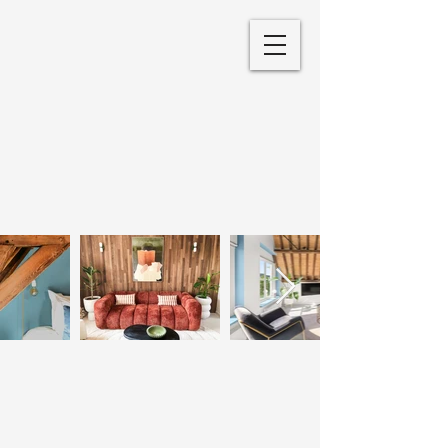
Dormez
avec style
Appartements de vacances
élégants à Middelburg, Zélande